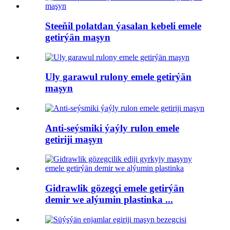
Steeňil polatdan ýasalan kebeli emele
getirýän maşyn
Uly garawul rulony emele getirýän
maşyn
Anti-seýsmiki ýaýly rulon emele
getiriji maşyn
Gidrawlik gözegçi emele getirýän
demir we alýumin plastinka ...