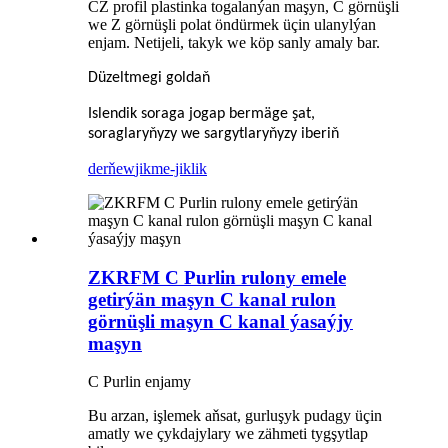
CZ profil plastinka togalanýan maşyn, C görnüşli
we Z görnüşli polat öndürmek üçin ulanylýan
enjam. Netijeli, takyk we köp sanly amaly bar.
Düzeltmegi goldaň
Islendik soraga jogap bermäge şat,
soraglaryňyzy we sargytlaryňyzy iberiň
derňew
jikme-jiklik
ZKRFM C Purlin rulony emele
getirýän maşyn C kanal rulon
görnüşli maşyn C kanal ýasaýjy
maşyn
C Purlin enjamy
Bu arzan, işlemek aňsat, gurluşyk pudagy üçin
amatly we çykdajylary we zähmeti tygşytlap