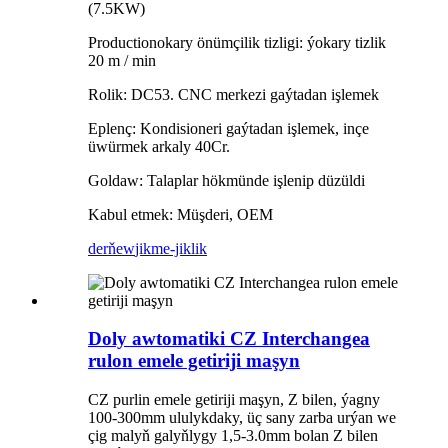
(7.5KW)
Productionokary önümçilik tizligi: ýokary tizlik
20 m / min
Rolik: DC53. CNC merkezi gaýtadan işlemek
Eplenç: Kondisioneri gaýtadan işlemek, inçe
üwürmek arkaly 40Cr.
Goldaw: Talaplar hökmünde işlenip düzüldi
Kabul etmek: Müşderi, OEM
derňew
jikme-jiklik
Doly awtomatiki CZ Interchangea
rulon emele getiriji maşyn
CZ purlin emele getiriji maşyn, Z bilen, ýagny
100-300mm ululykdaky, üç sany zarba urýan we
çig malyň galyňlygy 1,5-3.0mm bolan Z bilen