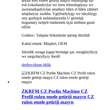
şekilli keel emele getiriji maşyn öndürijiligi ep-
esli ýokarlandyrýar we ösen tehnologiýasy we
awtomatlaşdyrylan amallary bilen el bilen zähmet
talaplaryny azaldar. Ygtybarlylygy we takyklygy
ony gurluşyk taslamalarynda U görnüşli
bogunlary netijeli öndürmek üçin möhüm gural
edýär.
Goldaw: Talaplar hökmünde işlenip düzüldi
Kabul etmek: Müşderi, OEM
Islendik soraga jogap bermäge şat, soraglaryňyzy
we sargytlaryňyzy iberiň
derňew
jikme-jiklik
ZKRFM CZ Purlin Machine CZ
Profil rulon emele getiriji maşyn CZ
rulon emele getiriji maşyn