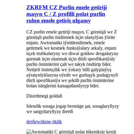
ZKRFM CZ Purlin emele getiriji
maşyn C / Z profilli polat purlin
rulon emele getiriş ulgamy
CZ purlin emele getiriji maşyn, C görnüşli we Z
görnüşli purlin öndürmek üçin ulanylýan ýörite
enjam. Awtomatiki iýmitlendirmek, emele
getirmek we kesmek funksiýalary arkaly, enjam
üçek trubkalaryny we diwar goldaw desgalaryny
gurmak üçin ulanmak üçin dürli spesifikasiýaly
purlin önümlerini çalt we takyk öndürip biler.
Netijeli önümçilik we ýokary hilli galyplaýyş
aýratynlyklaryna eýedir we gurluşyk pudagynyň
dürli spesifikasiýa we şekilli purlin önümlerine
bolan isleglerini kanagatlandyryp biler.
Düzeltmegi goldaň
Islendik soraga jogap bermäge şat, soraglaryňyzy
we sargytlaryňyzy iberiň
derňew
jikme-jiklik