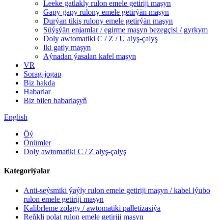
Leeke gatlakly rulon emele getiriji maşyn
Gapy gapy rulony emele getirýän maşyn
Durýan tikiş rulony emele getirýän maşyn
Süýşýän enjamlar / egirme maşyn bezegçisi / gyrkym
Doly awtomatiki C / Z / U alyş-çalyş
Iki gatly maşyn
Aýnadan ýasalan kafel maşyn
VR
Sorag-jogap
Biz hakda
Habarlar
Biz bilen habarlaşyň
English
Öý
Önümler
Doly awtomatiki C / Z alyş-çalyş
Kategoriýalar
Anti-seýsmiki ýaýly rulon emele getiriji maşyn / kabel lýubo
rulon emele getiriji maşyn
Kalibrleme zolagy / awtomatiki palletizasiýa
Reňkli polat rulon emele getiriji maşyn