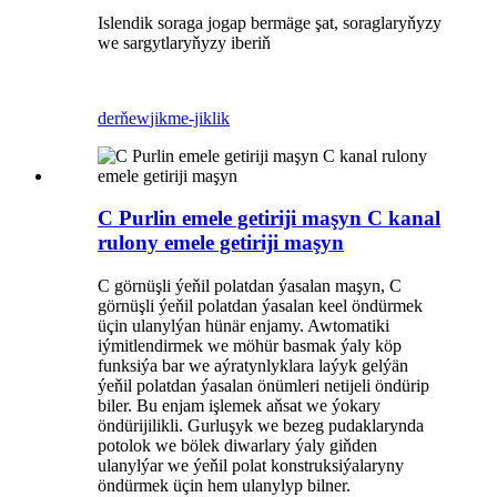
Islendik soraga jogap bermäge şat, soraglaryňyzy
we sargytlaryňyzy iberiň
derňew
jikme-jiklik
C Purlin emele getiriji maşyn C kanal
rulony emele getiriji maşyn
C görnüşli ýeňil polatdan ýasalan maşyn, C
görnüşli ýeňil polatdan ýasalan keel öndürmek
üçin ulanylýan hünär enjamy. Awtomatiki
iýmitlendirmek we möhür basmak ýaly köp
funksiýa bar we aýratynlyklara laýyk gelýän
ýeňil polatdan ýasalan önümleri netijeli öndürip
biler. Bu enjam işlemek aňsat we ýokary
öndürijilikli. Gurluşyk we bezeg pudaklarynda
potolok we bölek diwarlary ýaly giňden
ulanylýar we ýeňil polat konstruksiýalaryny
öndürmek üçin hem ulanylyp bilner.