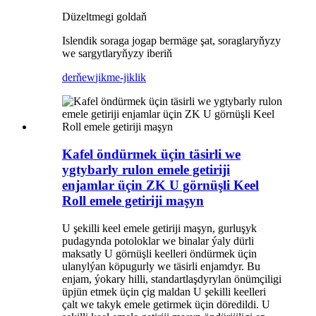
Düzeltmegi goldaň
Islendik soraga jogap bermäge şat, soraglaryňyzy
we sargytlaryňyzy iberiň
derňew
jikme-jiklik
Kafel öndürmek üçin täsirli we
ygtybarly rulon emele getiriji
enjamlar üçin ZK U görnüşli Keel
Roll emele getiriji maşyn
U şekilli keel emele getiriji maşyn, gurluşyk
pudagynda potoloklar we binalar ýaly dürli
maksatly U görnüşli keelleri öndürmek üçin
ulanylýan köpugurly we täsirli enjamdyr. Bu
enjam, ýokary hilli, standartlaşdyrylan önümçiligi
üpjün etmek üçin çig maldan U şekilli keelleri
çalt we takyk emele getirmek üçin döredildi. U