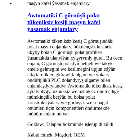
Awtomatiki C görnüşli polat
tükeniksiz kesiji maşyn kafel
ýasamak enjamlary
Awtomatiki tükeniksiz kesiş C görnüşindäki
polat maşyn enjamlary, bökdençsiz kesmek
ukyby bolan C görnüşli polat profilleri
ýasamakda ulanylýan çylşyrymly gural. Bu ösen
enjam, C görnüşli poladyň netijeli we takyk
emele gelmegini we kesilmegini üpjün edýän
takyk rolikler, gidrawlik ulgam we ýokary
öndürijilikli PLC dolandyryş ulgamy bilen
enjamlaşdyrylandyr. Awtomatiki tükeniksiz kesiş
aýratynlygy, üznüksiz we üznüksiz önümçilige
mümkinçilik berýär, bu bolsa polat
konstruksiýalary we gurluşyk we senagat
önümleri üçin komponentleri öndürmekde
möhüm enjam bolýar.
Goldaw: Talaplar hökmünde işlenip düzüldi
Kabul etmek: Müşderi, OEM