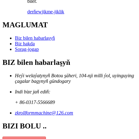
biler.
derňew
jikme-jiklik
MAGLUMAT
Biz bilen habarlaşyň
Biz hakda
Sorag-jogap
BIZ bilen habarlaşyň
Heýi welaýatynyň Botou şäheri, 104-nji milli ýol, uyinguying
çagalar bagynyň gündogary
Indi bize jaň ediň:
+ 86-0317-5566689
zkrollformmachine@126.com
BIZI BOLU ..