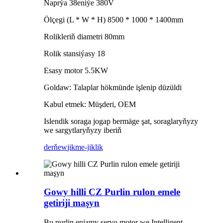
Naprýa 38eniýe 380V
Ölçegi (L * W * H) 8500 * 1000 * 1400mm
Rolikleriň diametri 80mm
Rolik stansiýasy 18
Esasy motor 5.5KW
Goldaw: Talaplar hökmünde işlenip düzüldi
Kabul etmek: Müşderi, OEM
Islendik soraga jogap bermäge şat, soraglaryňyzy
we sargytlaryňyzy iberiň
derňew
jikme-jiklik
Gowy hilli CZ Purlin rulon emele
getiriji maşyn
Bu purlin enjamy servo motor we Intelligent