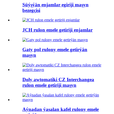
Süýşýän enjamlar egiriji maşyn
bezegçisi
JCH rulon emele getiriji enjamlar
Gaty pol rulony emele getirýän
maşyn
Doly awtomatiki CZ Interchangea
rulon emele getiriji maşyn
Aýnadan ýasalan kafel rulony emele