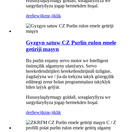
Hususylaşdyrmagy goldaň, soraglaryňyza we
sargytlaryňyza jogap bermekden hoşal.
derňew
jikme-jiklik
Gyzgyn satuw CZ Purlin rulon emele
getiriji maşyn
Bu purlin enjamy servo motor we Intelligent
önümçilik ulgamyny ulanýarys. Servo
hereketlendirijileri hereketlendirijiniň tizligine,
ýagdaýyna we / ýa-da torkyna takyk gözegçilik
edilmegi zerur bolan programmalara takyklyk
bilen laýyk gelýär.
Hususylaşdyrmagy goldaň, soraglaryňyza we
sargytlaryňyza jogap bermekden hoşal.
derňew
jikme-jiklik