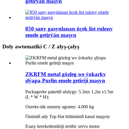
getirýän maşyn
850 sany gasynlanan üçek list rulony
emele getirýän maşyn
Doly awtomatiki C / Z alyş-çalyş
ZKRFM metal gözleg we ýokarky
şlýapa Purlin emele getiriji maşyn
Packageeke paketiň ululygy: 5.3mx 1,2m x1.5m
(L * W * H);
Oseeke-täk umumy agramy: 4.000 kg
Önümiň ady Top Hat bölüminiň kanal maşyny
Esasy hereketlendiriji tertibi: servo motor