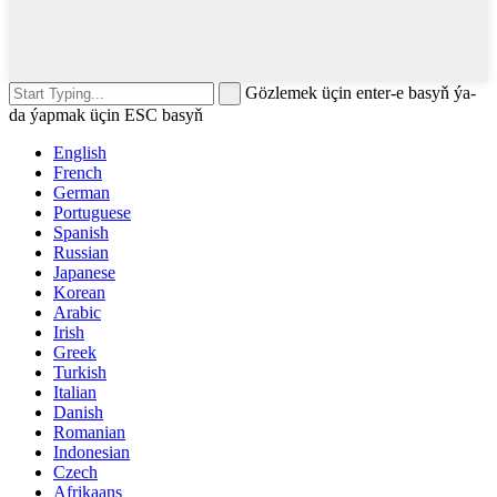
Gözlemek üçin enter-e basyň ýa-
da ýapmak üçin ESC basyň
English
French
German
Portuguese
Spanish
Russian
Japanese
Korean
Arabic
Irish
Greek
Turkish
Italian
Danish
Romanian
Indonesian
Czech
Afrikaans