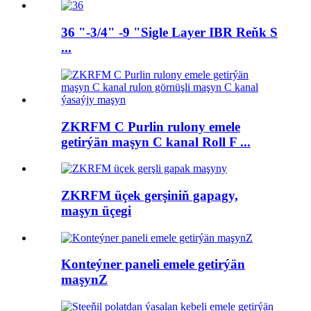
36 "-3/4" -9 "Sigle Layer IBR Reňk S
...
ZKRFM C Purlin rulony emele
getirýän maşyn C kanal Roll F ...
ZKRFM üçek gerşiniň gapagy,
maşyn üçegi
Konteýner paneli emele getirýän
maşynZ