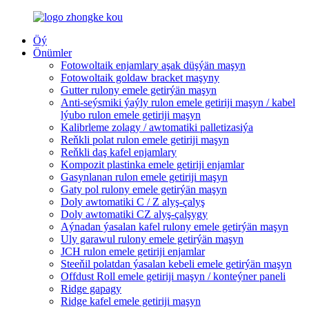
Öý
Önümler
Fotowoltaik enjamlary aşak düşýän maşyn
Fotowoltaik goldaw bracket maşyny
Gutter rulony emele getirýän maşyn
Anti-seýsmiki ýaýly rulon emele getiriji maşyn / kabel
lýubo rulon emele getiriji maşyn
Kalibrleme zolagy / awtomatiki palletizasiýa
Reňkli polat rulon emele getiriji maşyn
Reňkli daş kafel enjamlary
Kompozit plastinka emele getiriji enjamlar
Gasynlanan rulon emele getiriji maşyn
Gaty pol rulony emele getirýän maşyn
Doly awtomatiki C / Z alyş-çalyş
Doly awtomatiki CZ alyş-çalşygy
Aýnadan ýasalan kafel rulony emele getirýän maşyn
Uly garawul rulony emele getirýän maşyn
JCH rulon emele getiriji enjamlar
Steeňil polatdan ýasalan kebeli emele getirýän maşyn
Offdust Roll emele getiriji maşyn / konteýner paneli
Ridge gapagy
Ridge kafel emele getiriji maşyn