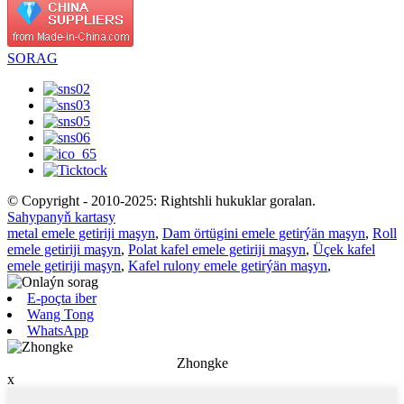
SORAG
© Copyright - 2010-2025: Rightshli hukuklar goralan.
Sahypanyň kartasy
metal emele getiriji maşyn
,
Dam örtügini emele getirýän maşyn
,
Roll
emele getiriji maşyn
,
Polat kafel emele getiriji maşyn
,
Üçek kafel
emele getiriji maşyn
,
Kafel rulony emele getirýän maşyn
,
E-poçta iber
Wang Tong
WhatsApp
Zhongke
x