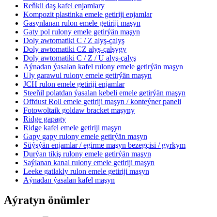
Reňkli daş kafel enjamlary
Kompozit plastinka emele getiriji enjamlar
Gasynlanan rulon emele getiriji maşyn
Gaty pol rulony emele getirýän maşyn
Doly awtomatiki C / Z alyş-çalyş
Doly awtomatiki CZ alyş-çalşygy
Doly awtomatiki C / Z / U alyş-çalyş
Aýnadan ýasalan kafel rulony emele getirýän maşyn
Uly garawul rulony emele getirýän maşyn
JCH rulon emele getiriji enjamlar
Steeňil polatdan ýasalan kebeli emele getirýän maşyn
Offdust Roll emele getiriji maşyn / konteýner paneli
Fotowoltaik goldaw bracket maşyny
Ridge gapagy
Ridge kafel emele getiriji maşyn
Gapy gapy rulony emele getirýän maşyn
Süýşýän enjamlar / egirme maşyn bezegçisi / gyrkym
Durýan tikiş rulony emele getirýän maşyn
Saýlanan kanal rulony emele getiriji maşyn
Leeke gatlakly rulon emele getiriji maşyn
Aýnadan ýasalan kafel maşyn
Aýratyn önümler