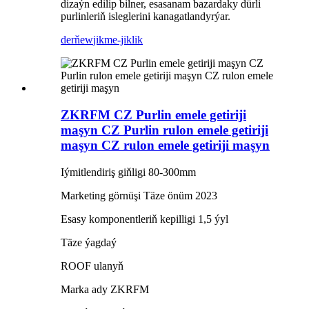
dizaýn edilip bilner, esasanam bazardaky dürli
purlinleriň isleglerini kanagatlandyrýar.
derňew
jikme-jiklik
ZKRFM CZ Purlin emele getiriji
maşyn CZ Purlin rulon emele getiriji
maşyn CZ rulon emele getiriji maşyn
Iýmitlendiriş giňligi 80-300mm
Marketing görnüşi Täze önüm 2023
Esasy komponentleriň kepilligi 1,5 ýyl
Täze ýagdaý
ROOF ulanyň
Marka ady ZKRFM