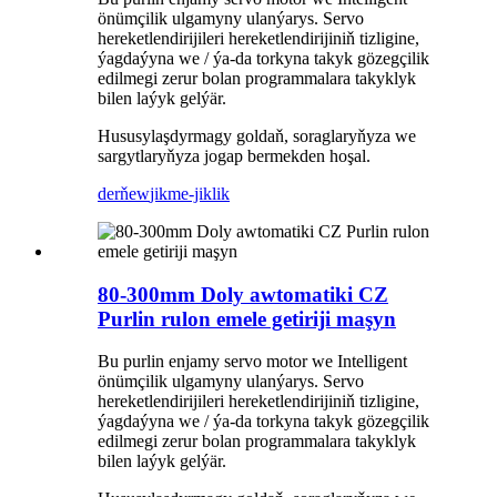
önümçilik ulgamyny ulanýarys. Servo
hereketlendirijileri hereketlendirijiniň tizligine,
ýagdaýyna we / ýa-da torkyna takyk gözegçilik
edilmegi zerur bolan programmalara takyklyk
bilen laýyk gelýär.
Hususylaşdyrmagy goldaň, soraglaryňyza we
sargytlaryňyza jogap bermekden hoşal.
derňew
jikme-jiklik
80-300mm Doly awtomatiki CZ
Purlin rulon emele getiriji maşyn
Bu purlin enjamy servo motor we Intelligent
önümçilik ulgamyny ulanýarys. Servo
hereketlendirijileri hereketlendirijiniň tizligine,
ýagdaýyna we / ýa-da torkyna takyk gözegçilik
edilmegi zerur bolan programmalara takyklyk
bilen laýyk gelýär.