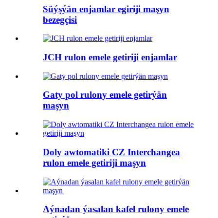
Süýşýän enjamlar egiriji maşyn
bezegçisi
JCH rulon emele getiriji enjamlar
Gaty pol rulony emele getirýän
maşyn
Doly awtomatiki CZ Interchangea
rulon emele getiriji maşyn
Aýnadan ýasalan kafel rulony emele