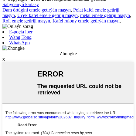
Sahypanyň kartasy
Dam örtügini emele getirýän maşyn
,
Polat kafel emele getiriji
maşyn
,
Üçek kafel emele getiriji maşyn
,
metal emele getiriji maşyn
,
Roll emele getiriji maşyn
,
Kafel rulony emele getirýän maşyn
,
E-poçta iber
Wang Tong
WhatsApp
Zhongke
x