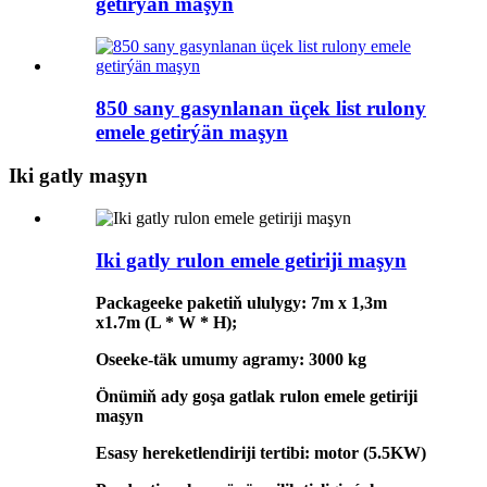
getirýän maşyn
850 sany gasynlanan üçek list rulony
emele getirýän maşyn
Iki gatly maşyn
Iki gatly rulon emele getiriji maşyn
Packageeke paketiň ululygy: 7m x 1,3m
x1.7m (L * W * H);
Oseeke-täk umumy agramy: 3000 kg
Önümiň ady goşa gatlak rulon emele getiriji
maşyn
Esasy hereketlendiriji tertibi: motor (5.5KW)