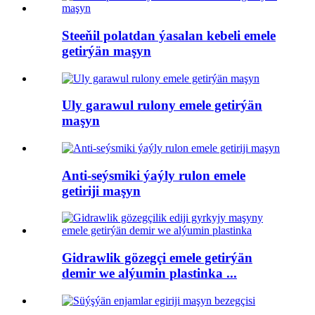
Steeňil polatdan ýasalan kebeli emele
getirýän maşyn
Uly garawul rulony emele getirýän
maşyn
Anti-seýsmiki ýaýly rulon emele
getiriji maşyn
Gidrawlik gözegçi emele getirýän
demir we alýumin plastinka ...