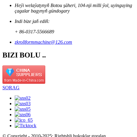
Heýi welaýatynyň Botou şäheri, 104-nji milli ýol, uyinguying
çagalar bagynyň gündogary
Indi bize jaň ediň:
+ 86-0317-5566689
zkrollformmachine@126.com
BIZI BOLU ..
SORAG
© Copyright - 2010-2025: Rightshli hukuklar goralan.