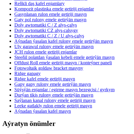
Reňkli daş kafel enjamlary
Kompozit plastinka emele getiriji enjamlar
Gasynlanan rulon emele getiriji maşyn
Gaty pol rulony emele getirýän maşyn
Doly awtomatiki C / Z alyş-çalyş
Doly awtomatiki CZ alyş-çalşygy
Doly awtomatiki C / Z / U alyş-çalyş
Aýnadan ýasalan kafel rulony emele getirýän maşyn
Uly garawul rulony emele getirýän maşyn
JCH rulon emele getiriji enjamlar
Steeňil polatdan ýasalan kebeli emele getirýän maşyn
Offdust Roll emele getiriji maşyn / konteýner paneli
Fotowoltaik goldaw bracket maşyny
Ridge gapagy
Ridge kafel emele getiriji maşyn
Gapy gapy rulony emele getirýän maşyn
Süýşýän enjamlar / egirme maşyn bezegçisi / gyrkym
Durýan tikiş rulony emele getirýän maşyn
Saýlanan kanal rulony emele getiriji maşyn
Leeke gatlakly rulon emele getiriji maşyn
Aýnadan ýasalan kafel maşyn
Aýratyn önümler