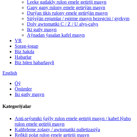
Leeke gatlakly rulon emele getiriji maşyn
Gapy gapy rulony emele getirýän maşyn
Durýan tikiş rulony emele getirýän maşyn
Süýşýän enjamlar / egirme maşyn bezegçisi / gyrkym
Doly awtomatiki C / Z / U alyş-çalyş
Iki gatly maşyn
Aýnadan ýasalan kafel maşyn
VR
Sorag-jogap
Biz hakda
Habarlar
Biz bilen habarlaşyň
English
Öý
Önümler
Iki gatly maşyn
Kategoriýalar
Anti-seýsmiki ýaýly rulon emele getiriji maşyn / kabel lýubo
rulon emele getiriji maşyn
Kalibrleme zolagy / awtomatiki palletizasiýa
Reňkli polat rulon emele getiriji maşyn