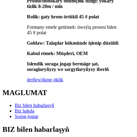
Productionokary önümçilik tizligi: ýokary
tizlik 8-20m / min
Rolik: gaty hrom örtükli 45 # polat
Formany emele getirmek: üweýiş prosesi bilen
45 # polat
Goldaw: Talaplar hökmünde işlenip düzüldi
Kabul etmek: Müşderi, OEM
Islendik soraga jogap bermäge şat,
soraglaryňyzy we sargytlaryňyzy iberiň
derňew
jikme-jiklik
MAGLUMAT
Biz bilen habarlaşyň
Biz hakda
Sorag-jogap
BIZ bilen habarlaşyň