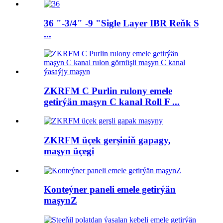
36 "-3/4" -9 "Sigle Layer IBR Reňk S
...
ZKRFM C Purlin rulony emele
getirýän maşyn C kanal Roll F ...
ZKRFM üçek gerşiniň gapagy,
maşyn üçegi
Konteýner paneli emele getirýän
maşynZ