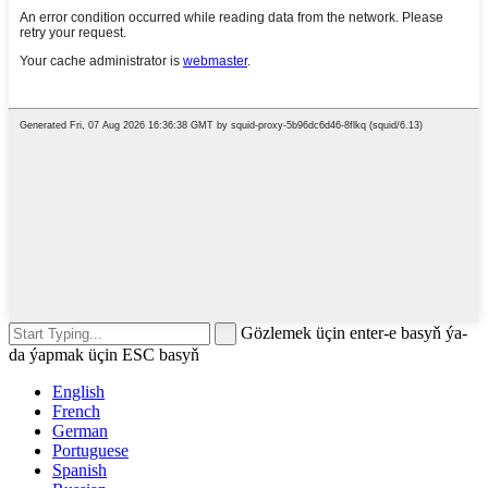
Gözlemek üçin enter-e basyň ýa-
da ýapmak üçin ESC basyň
English
French
German
Portuguese
Spanish