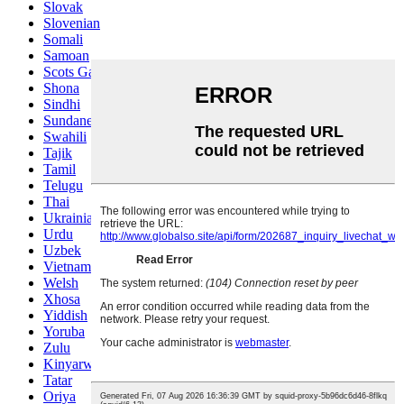
Slovak
Slovenian
Somali
Samoan
Scots Gaelic
Shona
Sindhi
Sundanese
Swahili
Tajik
Tamil
Telugu
Thai
Ukrainian
Urdu
Uzbek
Vietnamese
Welsh
Xhosa
Yiddish
Yoruba
Zulu
Kinyarwanda
Tatar
Oriya